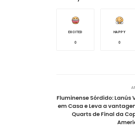
EXCITED
HAPPY
0
0
A
Fluminense Sórdido: Lanús 
em Casa e Leva a vantage
Quarts de Final da Co
Ameri