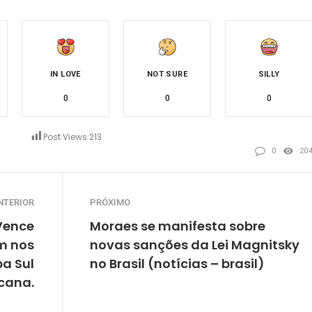
IN LOVE
NOT SURE
SILLY
0
0
0
Post Views:
213
0
20
NTERIOR
PRÓXIMO
Vence
Moraes se manifesta sobre
m nos
novas sanções da Lei Magnitsky
pa Sul
no Brasil (notícias – brasil)
cana.