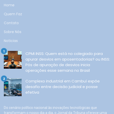
Home
Quem Faz
Contato
Sobre Nós
Noticias
CPMI INSS: Quem está no colegiado para
apurar desvios em aposentadorias? ou INSS:
Pós de apuração de desvios inicia
operações esse semana no Brasil
Complexo industrial em Cambuí expõe
desafio entre decisão judicial e posse
efetiva
Do cenário político nacional às inovações tecnológicas que
transformam o nosso dia a dia, o Jornal da Tribuna oferece uma