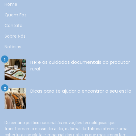
Home
Quem Faz
Contato
Sobre Nós
Noticias
ITR e os cuidados documentais do produtor
rural
Dicas para te ajudar a encontrar o seu estilo
Do cenário político nacional às inovações tecnológicas que
transformam o nosso dia a dia, o Jornal da Tribuna oferece uma
cobertura completa e imparcial das notícias que mais importam.