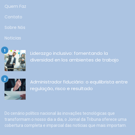
Quem Faz
Contato
Sobre Nós
Noticias
Liderazgo inclusivo: fomentando la
diversidad en los ambientes de trabajo
Administrador fiduciário: o equilibrista entre
regulação, risco e resultado
Do cenário político nacional às inovações tecnológicas que
transformam o nosso dia a dia, o Jornal da Tribuna oferece uma
cobertura completa e imparcial das notícias que mais importam.