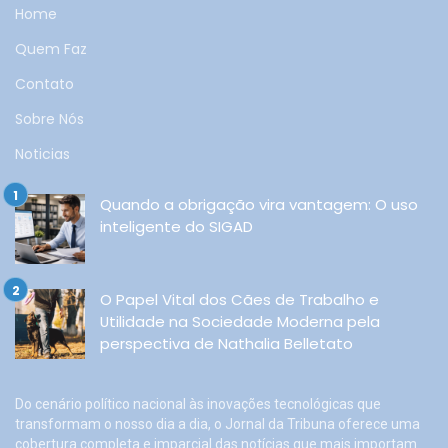
Home
Quem Faz
Contato
Sobre Nós
Noticias
Quando a obrigação vira vantagem: O uso
inteligente do SIGAD
O Papel Vital dos Cães de Trabalho e
Utilidade na Sociedade Moderna pela
perspectiva de Nathalia Belletato
Do cenário político nacional às inovações tecnológicas que
transformam o nosso dia a dia, o Jornal da Tribuna oferece uma
cobertura completa e imparcial das notícias que mais importam.