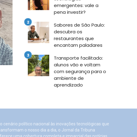
emergentes: vale a
pena investir?
Sabores de São Paulo:
descubra os
restaurantes que
encantam paladares
Transporte facilitado:
alunos vão e voltam
com segurança para o
ambiente de
aprendizado
o cenário político nacional às inovações tecnológicas que
ransformam o nosso dia a dia, o Jornal da Tribuna
ferece uma cobertura completa e imparcial das notícias