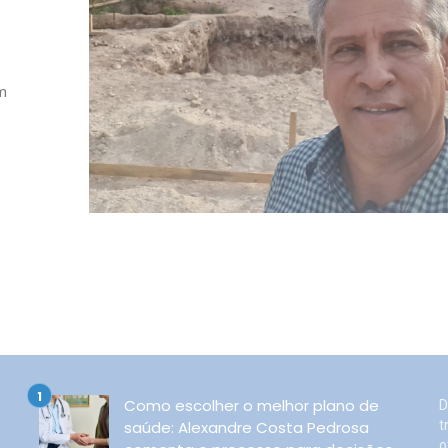
em
Como escolher o melhor plano de
D
saúde: Alexandre Costa Pedrosa
t
o