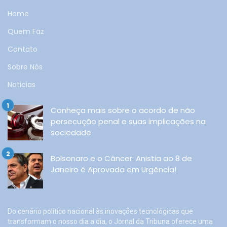
Home
Quem Faz
Contato
Sobre Nós
Noticias
Conheça mais sobre o acordo de não
persecução penal e suas implicações na
sociedade
Bolsonaro e o Câncer: Anistia ao 8 de
Janeiro é Aprovada em Urgência!
Do cenário político nacional às inovações tecnológicas que
transformam o nosso dia a dia, o Jornal da Tribuna oferece uma