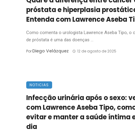
Qual é a diferença entre câncer
próstata e hiperplasia prostátic
Entenda com Lawrence Aseba T
Como comenta o urologista Lawrence Aseba Tipo, o 
de próstata é uma das doenças ...
Diego Velázquez
Por
12 de agosto de 2025
NOTICIAS
Infecção urinária após o sexo: v
com Lawrence Aseba Tipo, com
evitar e manter a saúde íntima
dia