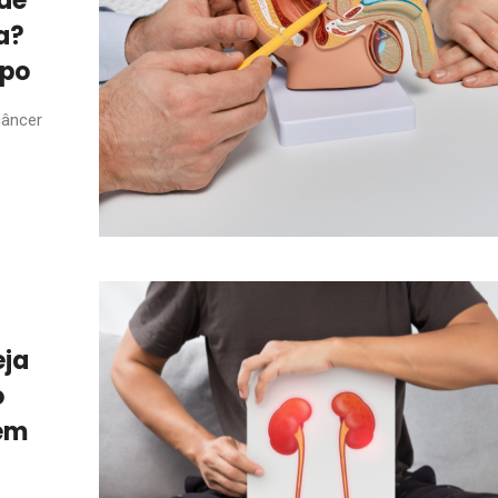
 de
a?
ipo
câncer
eja
o
 em