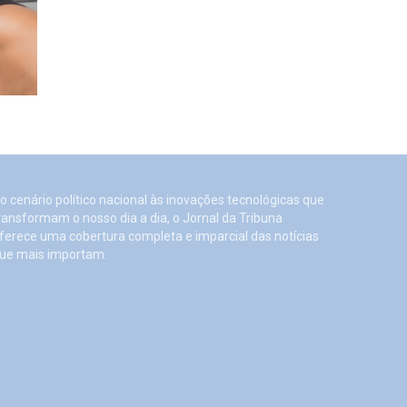
o cenário político nacional às inovações tecnológicas que
ransformam o nosso dia a dia, o Jornal da Tribuna
ferece uma cobertura completa e imparcial das notícias
ue mais importam.