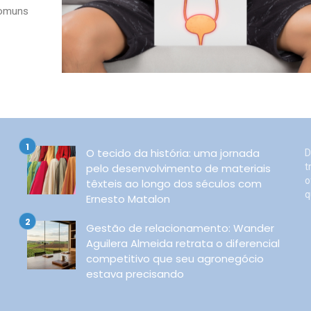
comuns
O tecido da história: uma jornada
D
pelo desenvolvimento de materiais
t
o
têxteis ao longo dos séculos com
q
Ernesto Matalon
Gestão de relacionamento: Wander
Aguilera Almeida retrata o diferencial
competitivo que seu agronegócio
estava precisando