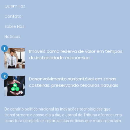
Quem Faz
Contato
Sobre Nós
Noticias
Imóveis como reserva de valor em tempos
de instabilidade econômica
Desenvolvimento sustentável em zonas
costeiras: preservando tesouros naturais
Do cenário político nacional às inovações tecnológicas que
transformam o nosso dia a dia, o Jornal da Tribuna oferece uma
cobertura completa e imparcial das notícias que mais importam.