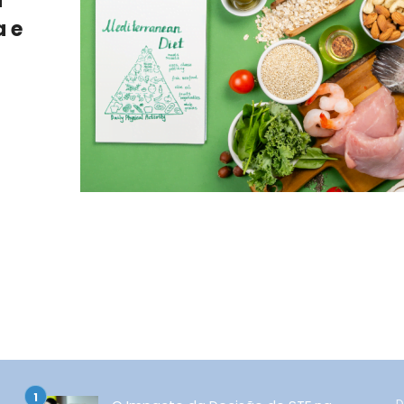
a
a e