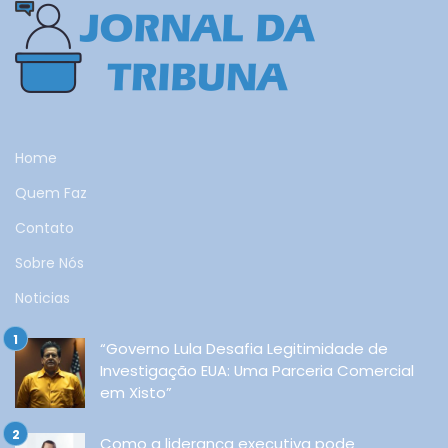
Home
Quem Faz
Contato
Sobre Nós
Noticias
“Governo Lula Desafia Legitimidade de
Investigação EUA: Uma Parceria Comercial
em Xisto”
Como a liderança executiva pode