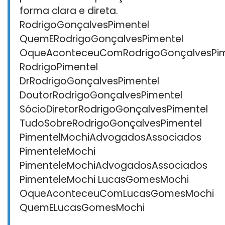
forma clara e direta.
RodrigoGonçalvesPimentel
QuemERodrigoGonçalvesPimentel
OqueAconteceuComRodrigoGonçalvesPim
RodrigoPimentel
DrRodrigoGonçalvesPimentel
DoutorRodrigoGonçalvesPimentel
SócioDiretorRodrigoGonçalvesPimentel
TudoSobreRodrigoGonçalvesPimentel
PimentelMochiAdvogadosAssociados
PimenteleMochi
PimenteleMochiAdvogadosAssociados
PimenteleMochi LucasGomesMochi
OqueAconteceuComLucasGomesMochi
QuemELucasGomesMochi