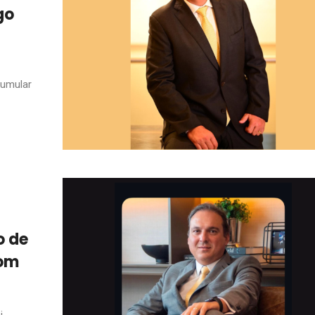
go
cumular
o de
com
i