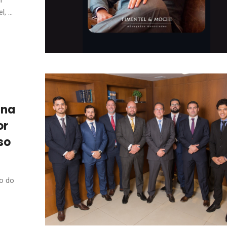
 ...
 na
or
so
io do