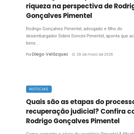
riqueza na perspectiva de Rodri
Gonçalves Pimentel
Rodrigo Gonçalves Pimentel, advogado e filho do
desembargador Sideni Soncini Pimentel, aponta que a
bens ...
Diego Velázquez
Por
29 de maio de 2026
NOTICIAS
Quais são as etapas do process
recuperação judicial? Confira 
Rodrigo Gonçalves Pimentel
Como comenta o sócio do escritório Pimentel & Moch