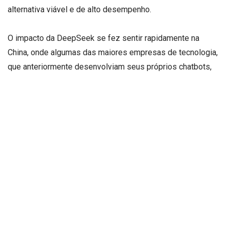
alternativa viável e de alto desempenho.
O impacto da DeepSeek se fez sentir rapidamente na
China, onde algumas das maiores empresas de tecnologia,
que anteriormente desenvolviam seus próprios chatbots,
agora estão correndo para integrar o modelo de código
aberto da startup em seus serviços. A gigante das
telecomunicações Huawei, por exemplo, anunciou que
implementará o DeepSeek em seu hardware de
computação, utilizando seus processadores Ascend. Essa
mudança é vista como um marco, pois demonstra que um
modelo de IA de alto desempenho pode operar sem
depender dos chips da Nvidia, que dominam o mercado.
Analistas do setor consideram essa parceria um ponto de
virada, pois ela desafia as sanções dos EUA, mostrando