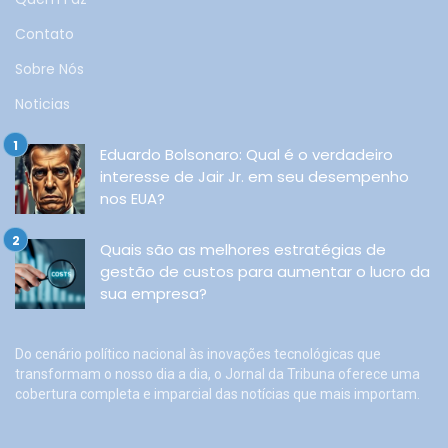
Contato
Sobre Nós
Noticias
Eduardo Bolsonaro: Qual é o verdadeiro
interesse de Jair Jr. em seu desempenho
nos EUA?
Quais são as melhores estratégias de
gestão de custos para aumentar o lucro da
sua empresa?
Do cenário político nacional às inovações tecnológicas que
transformam o nosso dia a dia, o Jornal da Tribuna oferece uma
cobertura completa e imparcial das notícias que mais importam.