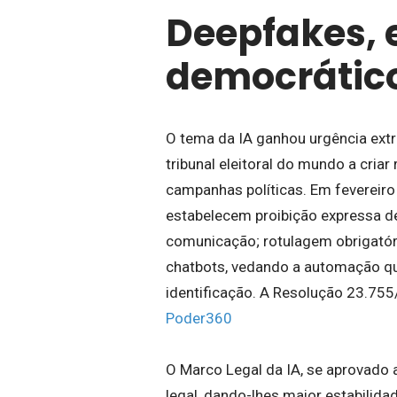
Deepfakes, e
democrátic
O tema da IA ganhou urgência extra
tribunal eleitoral do mundo a criar 
campanhas políticas. Em fevereiro d
estabelecem proibição expressa 
comunicação; rotulagem obrigatóri
chatbots, vedando a automação qu
identificação. A Resolução 23.755/
Poder360
O Marco Legal da IA, se aprovado a
legal, dando-lhes maior estabilidade