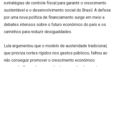
estratégias de controle fiscal para garantir o crescimento
sustentável e o desenvolvimento social do Brasil. A defesa
por uma nova política de financiamento surge em meio a
debates intensos sobre o futuro econômico do país e os
caminhos para reduzir desigualdades.
Lula argumentou que o modelo de austeridade tradicional,
que prioriza cortes rígidos nos gastos públicos, falhou ao
não conseguir promover o crescimento econômico
esperado. Segundo o presidente, essa abordagem tem
prejudicado investimentos essenciais em áreas como
saúde, educação e infraestrutura, comprometendo o bem-
estar da população e a competitividade do Brasil no cenário
global. Ele ressaltou que é preciso buscar alternativas que
permitam ampliar o crédito e incentivar o consumo,
mantendo o equilíbrio fiscal, mas com foco no