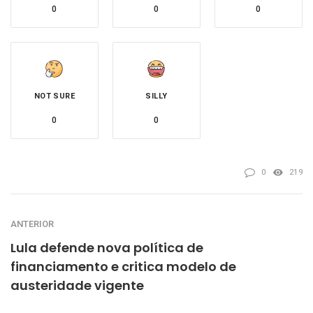
0
0
0
NOT SURE
SILLY
0
0
0
219
ANTERIOR
Lula defende nova política de
financiamento e critica modelo de
austeridade vigente