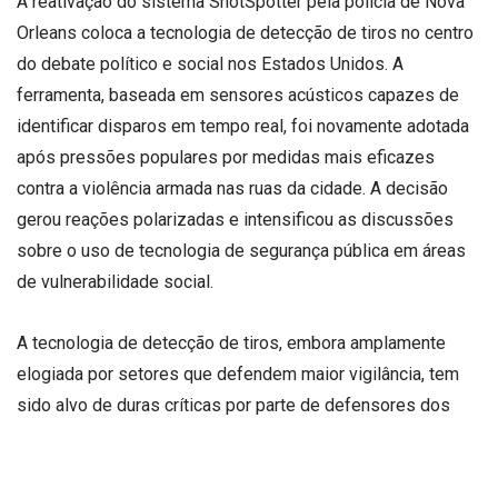
A reativação do sistema ShotSpotter pela polícia de Nova
Orleans coloca a tecnologia de detecção de tiros no centro
do debate político e social nos Estados Unidos. A
ferramenta, baseada em sensores acústicos capazes de
identificar disparos em tempo real, foi novamente adotada
após pressões populares por medidas mais eficazes
contra a violência armada nas ruas da cidade. A decisão
gerou reações polarizadas e intensificou as discussões
sobre o uso de tecnologia de segurança pública em áreas
de vulnerabilidade social.
A tecnologia de detecção de tiros, embora amplamente
elogiada por setores que defendem maior vigilância, tem
sido alvo de duras críticas por parte de defensores dos
direitos civis. Ativistas denunciam que a aplicação dessa
tecnologia em bairros majoritariamente negros reforça