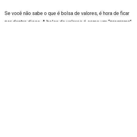
Se você não sabe o que é bolsa de valores, é hora de ficar
por dentro disso. A bolsa de valores é como um “programa”
de investimentos, onde pessoas colocam suas ações à
venda e outras compram, a fim de conseguir lucros dessas
ações e fazer seu dinheiro girar cada vez mais. Por isso,
um investidor deve sempre estar por dentro do que está
em alta na bolsa, conferindo os principais investimentos do
momento mensalmente ou semanalmente.
Para Rudi Ernesto Rheinheimer Júnior, a bolsa de valores é
um dos maiores investimentos que existem. Esse, na
verdade, é um fato, até porque, a bolsa de valores permite
que qualquer pessoa possa investir para ter bons