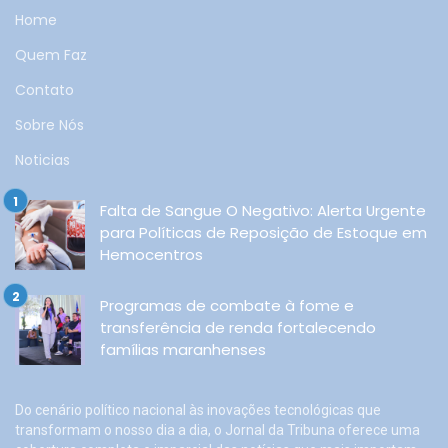
Home
Quem Faz
Contato
Sobre Nós
Noticias
Falta de Sangue O Negativo: Alerta Urgente
para Políticas de Reposição de Estoque em
Hemocentros
Programas de combate à fome e
transferência de renda fortalecendo
famílias maranhenses
Do cenário político nacional às inovações tecnológicas que
transformam o nosso dia a dia, o Jornal da Tribuna oferece uma