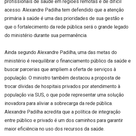
Silva.
profissionais de saúde em regiões remotas e de difícil
Segundo
acesso. Alexandre Padilha tem defendido que a atenção
ele,
primária à saúde é uma das prioridades de sua gestão e
sua
que o fortalecimento da rede pública será o grande legado
permanência
do ministério durante sua permanência.
está
diretamente
Ainda segundo Alexandre Padilha, uma das metas do
ligada
ministério é reequilibrar o financiamento público da saúde e
à
buscar parcerias que ampliem a oferta de serviços à
vontade
população. O ministro também destacou a proposta de
de
trocar dívidas de hospitais privados por atendimento à
Lula,
e
população via SUS, o que pode representar uma solução
todo
inovadora para aliviar a sobrecarga da rede pública.
o
Alexandre Padilha acredita que a política de integração
planejamento
entre público e privado é um dos caminhos para garantir
de
maior eficiência no uso dos recursos da saúde.
sua