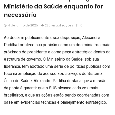
Ministério da Saúde enquanto for
necessário
4 de junho de 2025
225 visualizações
0
Ao declarar publicamente essa disposição, Alexandre
O
Padilha fortalece sua posição como um dos ministros mais
ministro
próximos do presidente e como peça estratégica dentro da
Alexandre
estrutura de governo. O Ministério da Saúde, sob sua
Padilha
liderança, tem adotado uma série de políticas públicas com
reafirmou
foco na ampliação do acesso aos serviços do Sistema
nesta
Único de Saúde. Alexandre Padilha destaca que a missão
quarta-
da pasta é garantir que o SUS alcance cada vez mais
feira
brasileiros, e que as ações estão sendo coordenadas com
seu
base em evidências técnicas e planejamento estratégico.
compromisso
de