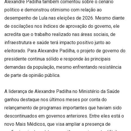
permanecer
Alexandre Padilha também comentou sobre o cenário
no
político e demonstrou otimismo com relação ao
comando
desempenho de Lula nas eleições de 2026. Mesmo diante
do
de oscilações nos índices de aprovação do governo, ele
Ministério
acredita que o trabalho realizado nas áreas sociais, de
da
infraestrutura e saúde terá impacto positivo junto ao
Saúde
eleitorado. Para Alexandre Padilha, o projeto de governo do
enquanto
presidente continua sólido e responde às principais
tiver
demandas da população, mesmo enfrentando resistência
a
de parte da opinião pública.
confiança
do
A liderança de Alexandre Padilha no Ministério da Saúde
presidente
ganhou destaque nos últimos meses por conta do
Luiz
Inácio
relançamento de programas importantes que haviam sido
Lula
descontinuados em governos anteriores. Entre eles está o
da
novo Mais Médicos, que visa ampliar a presença de