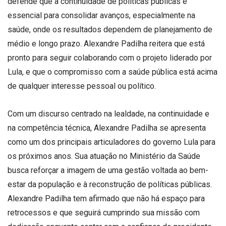
defende que a continuidade de políticas públicas é
para
essencial para consolidar avanços, especialmente na
reforçar
saúde, onde os resultados dependem de planejamento de
que
médio e longo prazo. Alexandre Padilha reitera que está
acredita
pronto para seguir colaborando com o projeto liderado por
na
Lula, e que o compromisso com a saúde pública está acima
reeleição
do
de qualquer interesse pessoal ou político.
presidente
e
Com um discurso centrado na lealdade, na continuidade e
já
na competência técnica, Alexandre Padilha se apresenta
se
como um dos principais articuladores do governo Lula para
coloca
os próximos anos. Sua atuação no Ministério da Saúde
à
busca reforçar a imagem de uma gestão voltada ao bem-
disposição
estar da população e à reconstrução de políticas públicas.
para
Alexandre Padilha tem afirmado que não há espaço para
seguir
retrocessos e que seguirá cumprindo sua missão com
no