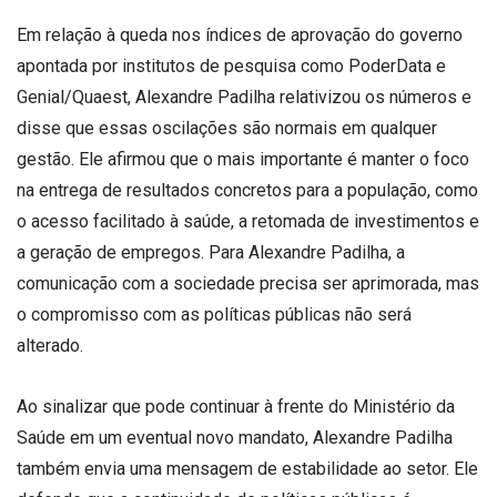
gestão
Em relação à queda nos índices de aprovação do governo
está
apontada por institutos de pesquisa como PoderData e
estruturado
Genial/Quaest, Alexandre Padilha relativizou os números e
para
disse que essas oscilações são normais em qualquer
acompanhar
gestão. Ele afirmou que o mais importante é manter o foco
o
na entrega de resultados concretos para a população, como
atual
o acesso facilitado à saúde, a retomada de investimentos e
governo
até
a geração de empregos. Para Alexandre Padilha, a
o
comunicação com a sociedade precisa ser aprimorada, mas
último
o compromisso com as políticas públicas não será
dia
alterado.
do
mandato.
Ao sinalizar que pode continuar à frente do Ministério da
Alexandre
Saúde em um eventual novo mandato, Alexandre Padilha
Padilha
também envia uma mensagem de estabilidade ao setor. Ele
aproveitou