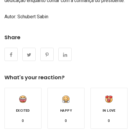
dedicação enquanto contar com a confiança do presidente.
cargo
em
Autor:
Schubert Sabin
uma
possível
nova
Share
gestão
petista
a
partir
de
What's your reaction?
2026.
EXCITED
HAPPY
IN LOVE
0
0
0