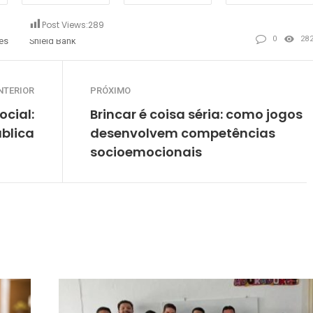
Post Views:
289
0
28
es
Shield Bank
NTERIOR
PRÓXIMO
ocial:
Brincar é coisa séria: como jogos
ública
desenvolvem competências
socioemocionais