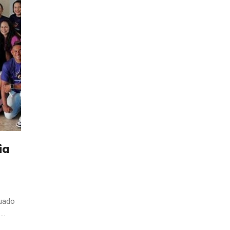
ia
duado
..